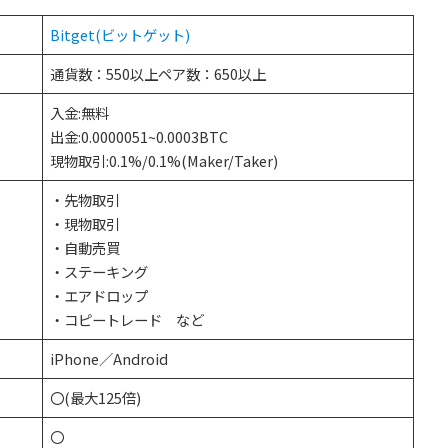
Bitget(ビットゲット)
通貨数：550以上ペア数：650以上
入金:無料
出金:0.0000051~0.0003BTC
現物取引:0.1%/0.1%(Maker/Taker)
・先物取引
・現物取引
・自動売買
・ステーキング
・エアドロップ
・コピートレード など
iPhone／Android
〇(最大125倍)
〇