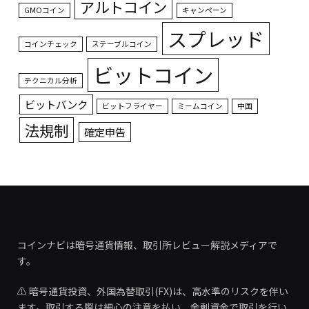
アルトコイン
GMOコイン
キャンペーン
スプレッド
コインチェック
ステーブルコイン
ビットコイン
テクニカル分析
ビットバンク
ビットフライヤー
ミームコイン
中国
法規制
確定申告
コインナビは暗号通貨情報、取引所レビュー解説メディアで
す。
⚠️ 暗号通貨投資、外国為替取引(FX)は、高水準のリスクを伴い
ます。取引する際は細心の注意を払い、余剰資金で取引を行い