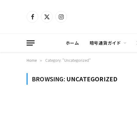
Facebook
X
Instagram
(Twitter)
ホーム
暗号通貨ガイド
Home
Category: "Uncategorized"
»
BROWSING:
UNCATEGORIZED