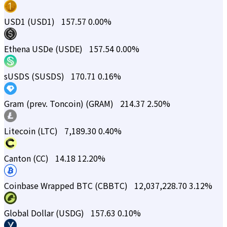
USD1 (USD1)
157.57
0.00%
Ethena USDe (USDE)
157.54
0.00%
sUSDS (SUSDS)
170.71
0.16%
Gram (prev. Toncoin) (GRAM)
214.37
2.50%
Litecoin (LTC)
7,189.30
0.40%
Canton (CC)
14.18
12.20%
Coinbase Wrapped BTC (CBBTC)
12,037,228.70
3.12%
Global Dollar (USDG)
157.63
0.10%