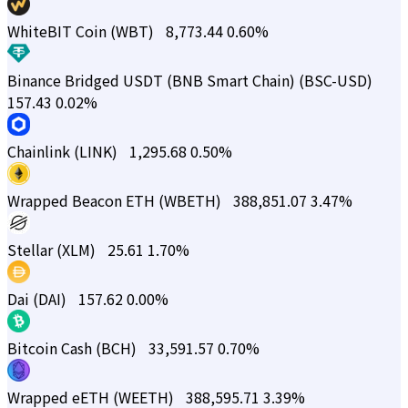
WhiteBIT Coin (WBT)
8,773.44
0.60%
Binance Bridged USDT (BNB Smart Chain) (BSC-USD)
157.43
0.02%
Chainlink (LINK)
1,295.68
0.50%
Wrapped Beacon ETH (WBETH)
388,851.07
3.47%
Stellar (XLM)
25.61
1.70%
Dai (DAI)
157.62
0.00%
Bitcoin Cash (BCH)
33,591.57
0.70%
Wrapped eETH (WEETH)
388,595.71
3.39%