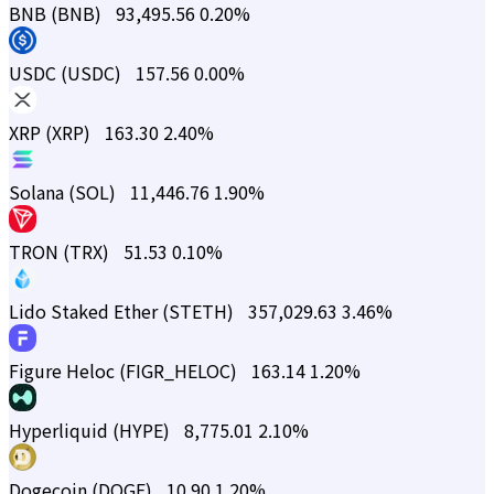
BNB (BNB)
93,495.56
0.20%
USDC (USDC)
157.56
0.00%
XRP (XRP)
163.30
2.40%
Solana (SOL)
11,446.76
1.90%
TRON (TRX)
51.53
0.10%
Lido Staked Ether (STETH)
357,029.63
3.46%
Figure Heloc (FIGR_HELOC)
163.14
1.20%
Hyperliquid (HYPE)
8,775.01
2.10%
Dogecoin (DOGE)
10.90
1.20%