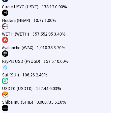
Circle USYC (USYC)
178.12
0.00%
Hedera (HBAR)
10.77
1.00%
WETH (WETH)
357,552.95
3.40%
Avalanche (AVAX)
1,010.38
3.70%
PayPal USD (PYUSD)
157.57
0.00%
Sui (SUI)
106.26
2.40%
USDT0 (USDT0)
157.44
0.03%
Shiba Inu (SHIB)
0.000735
5.10%