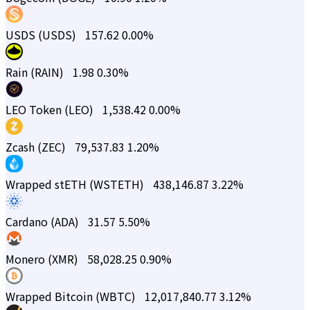
USDS (USDS)
157.62
0.00%
Rain (RAIN)
1.98
0.30%
LEO Token (LEO)
1,538.42
0.00%
Zcash (ZEC)
79,537.83
1.20%
Wrapped stETH (WSTETH)
438,146.87
3.22%
Cardano (ADA)
31.57
5.50%
Monero (XMR)
58,028.25
0.90%
Wrapped Bitcoin (WBTC)
12,017,840.77
3.12%