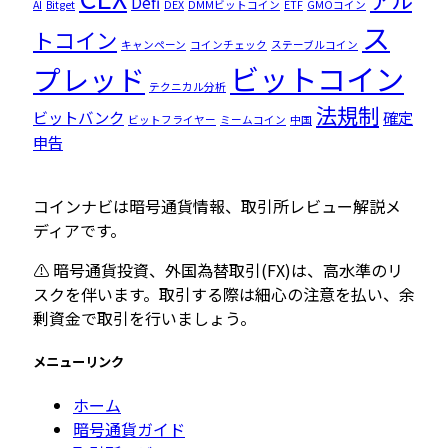
Defi
AI
Bitget
DEX
DMMビットコイン
ETF
GMOコイン
ス
トコイン
キャンペーン
コインチェック
ステーブルコイン
ビットコイン
プレッド
テクニカル分析
法規制
ビットバンク
確定
ビットフライヤー
ミームコイン
中国
申告
コインナビは暗号通貨情報、取引所レビュー解説メ
ディアです。
⚠️ 暗号通貨投資、外国為替取引(FX)は、高水準のリ
スクを伴います。取引する際は細心の注意を払い、余
剰資金で取引を行いましょう。
メニューリンク
ホーム
暗号通貨ガイド