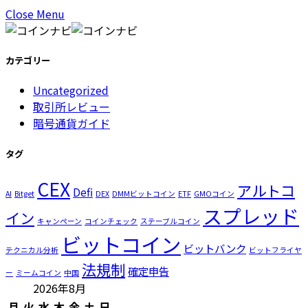
Close Menu
カテゴリー
Uncategorized
取引所レビュー
暗号通貨ガイド
タグ
CEX
アルトコ
Defi
AI
Bitget
DEX
DMMビットコイン
ETF
GMOコイン
スプレッド
イン
キャンペーン
コインチェック
ステーブルコイン
ビットコイン
ビットバンク
テクニカル分析
ビットフライヤ
法規制
確定申告
ー
ミームコイン
中国
2026年8月
月
火
水
木
金
土
日