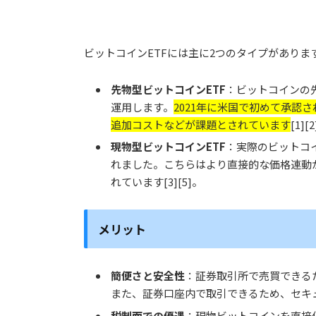
ビットコインETFには主に2つのタイプがありま
先物型ビットコインETF
：ビットコインの
運用します。
2021年に米国で初めて承認
追加コストなどが課題とされています
[1][
現物型ビットコインETF
：実際のビットコイ
れました。こちらはより直接的な価格連動
れています[3][5]。
メリット
簡便さと安全性
：証券取引所で売買できる
また、
証券口座内で取引できるため、セキ
税制面での優遇
：現物ビットコインを直接