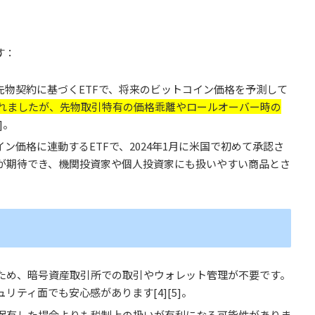
す：
先物契約に基づくETFで、将来のビットコイン価格を予測して
されましたが、先物取引特有の価格乖離やロールオーバー時の
2]。
ン価格に連動するETFで、2024年1月に米国で初めて承認さ
が期待でき、機関投資家や個人投資家にも扱いやすい商品とさ
ため、暗号資産取引所での取引やウォレット管理が不要です。
ュリティ面でも安心感があります
[4][5]。
保有した場合よりも税制上の扱いが有利になる可能性がありま